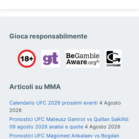
Gioca responsabilmente
Articoli su MMA
Calendario UFC 2026 prossimi eventi
4 Agosto
2026
Pronostici UFC Mateusz Gamrot vs Quillan Salkilld:
09 agosto 2026 analisi e quote
4 Agosto 2026
Pronostici UFC Magomed Ankalaev vs Bogdan