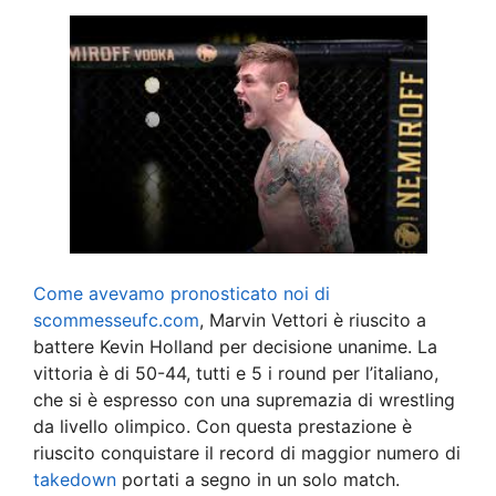
Come avevamo pronosticato noi di
scommesseufc.com
, Marvin Vettori è riuscito a
battere Kevin Holland per decisione unanime. La
vittoria è di 50-44, tutti e 5 i round per l’italiano,
che si è espresso con una supremazia di wrestling
da livello olimpico. Con questa prestazione è
riuscito conquistare il record di maggior numero di
takedown
portati a segno in un solo match.