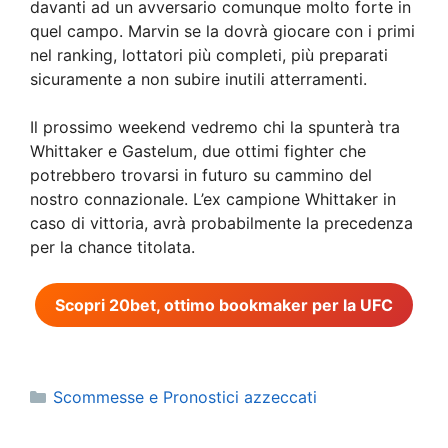
davanti ad un avversario comunque molto forte in
quel campo. Marvin se la dovrà giocare con i primi
nel ranking, lottatori più completi, più preparati
sicuramente a non subire inutili atterramenti.
Il prossimo weekend vedremo chi la spunterà tra
Whittaker e Gastelum, due ottimi fighter che
potrebbero trovarsi in futuro su cammino del
nostro connazionale. L’ex campione Whittaker in
caso di vittoria, avrà probabilmente la precedenza
per la chance titolata.
Scopri 20bet, ottimo bookmaker per la UFC
Categorie
Scommesse e Pronostici azzeccati