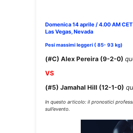
Domenica 14 aprile / 4.00 AM CET
Las Vegas, Nevada
Pesi massimi leggeri ( 85- 93 kg)
(#C) Alex Pereira (9-2-0)
qu
VS
(#5) Jamahal Hill (12-1-0)
q
In questo articolo: il pronostici profes
sull’evento.