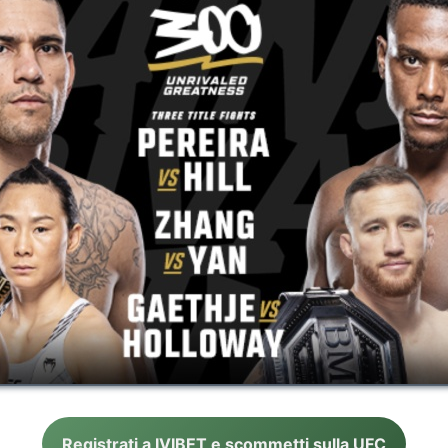
Registrati a IVIBET e scommetti sulla UFC