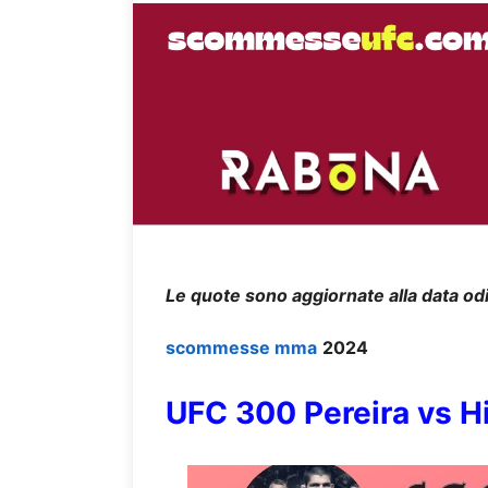
Le quote sono aggiornate alla data od
scommesse mma
2024
UFC 300 Pereira vs Hi