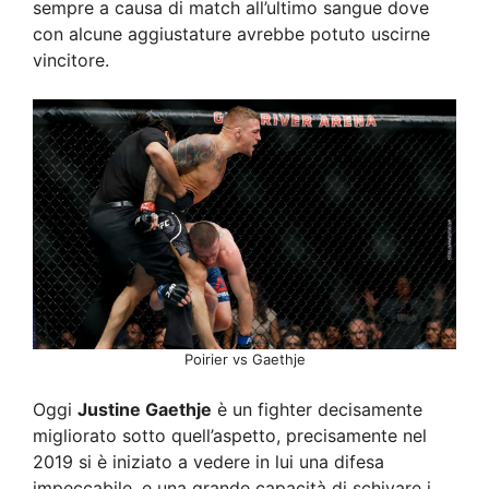
sempre a causa di match all’ultimo sangue dove
con alcune aggiustature avrebbe potuto uscirne
vincitore.
Poirier vs Gaethje
Oggi
Justine Gaethje
è un fighter decisamente
migliorato sotto quell’aspetto, precisamente nel
2019 si è iniziato a vedere in lui una difesa
impeccabile, e una grande capacità di schivare i