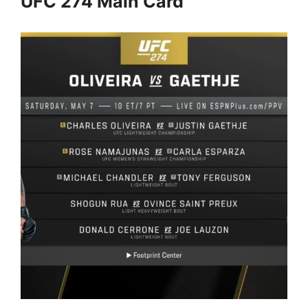
UFC 274 Main Card