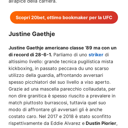
all’apice della carriera.
Scopri 20bet, ottimo bookmaker per la UFC
Justine Gaethje
Justine Gaethje americano classe ’89 ma con un
di record di 28-6-1.
Parliamo di uno
striker
di
altissimo livello: grande tecnica pugilistica mista
kickboxing, in passato peccava du uno scarso
utilizzo della guardia, affrontando avversari
spesso picchiatori del suo livello a viso aperto.
Grazie ad una mascella parecchio collaudata, per
non dire granitica è spesso riuscito a prevalere in
match piuttosto burrascosi, tuttavia quel suo
modo di affrontare gli avversari gli è anche
costato caro. Nel 2017 e 2018 è stato sconfitto
rispettivamente da Eddie Alvarez e
Dustin Piorier
,