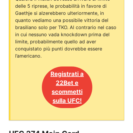
delle 5 riprese, le probabilità in favore di
Gaethje si alzerebbero ulteriormente, in
quanto vediamo una possibile vittoria del
brasiliano solo per TKO. Al contrario nel caso
in cui nessuno vada knockdown prima del
limite, probabilmente quello ad aver
conquistato più punti dovrebbe essere
l’americano.
Registrati a
22Bet e
scommetti
sulla UFC!