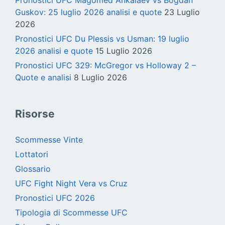
Pronostici UFC Magomed Ankalaev vs Bogdan
Guskov: 25 luglio 2026 analisi e quote
23 Luglio
2026
Pronostici UFC Du Plessis vs Usman: 19 luglio
2026 analisi e quote
15 Luglio 2026
Pronostici UFC 329: McGregor vs Holloway 2 –
Quote e analisi
8 Luglio 2026
Risorse
Scommesse Vinte
Lottatori
Glossario
UFC Fight Night Vera vs Cruz
Pronostici UFC 2026
Tipologia di Scommesse UFC