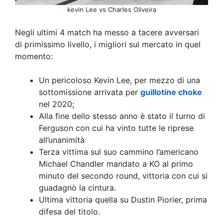
kevin Lee vs Charles Oliveira
Negli ultimi 4 match ha messo a tacere avversari
di primissimo livello, i migliori sul mercato in quel
momento:
Un pericoloso Kevin Lee, per mezzo di una
sottomissione arrivata per
guillotine choke
nel 2020;
Alla fine dello stesso anno è stato il turno di
Ferguson con cui ha vinto tutte le riprese
all’unanimità
Terza vittima sul suo cammino l’americano
Michael Chandler mandato a KO al primo
minuto del secondo round, vittoria con cui si
guadagnò la cintura.
Ultima vittoria quella su Dustin Piorier, prima
difesa del titolo.