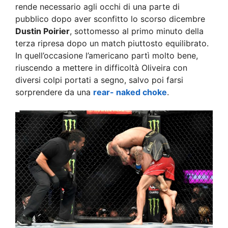
rende necessario agli occhi di una parte di
pubblico dopo aver sconfitto lo scorso dicembre
Dustin Poirier
, sottomesso al primo minuto della
terza ripresa dopo un match piuttosto equilibrato.
In quell’occasione l’americano partì molto bene,
riuscendo a mettere in difficoltà Oliveira con
diversi colpi portati a segno, salvo poi farsi
sorprendere da una
rear- naked choke
.