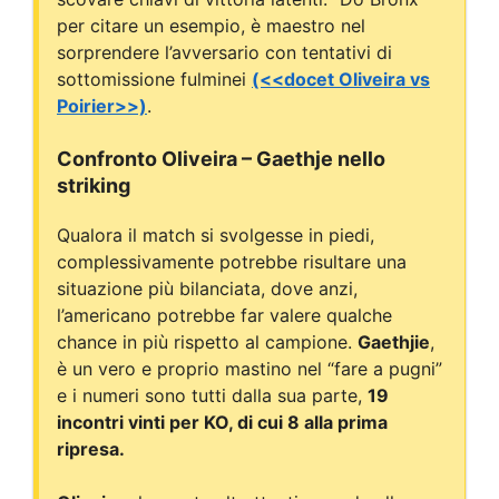
per citare un esempio, è maestro nel
sorprendere l’avversario con tentativi di
sottomissione fulminei
(<<docet Oliveira vs
Poirier>>)
.
Confronto Oliveira – Gaethje nello
striking
Qualora il match si svolgesse in piedi,
complessivamente potrebbe risultare una
situazione più bilanciata, dove anzi,
l’americano potrebbe far valere qualche
chance in più rispetto al campione.
Gaethjie
,
è un vero e proprio mastino nel “fare a pugni”
e i numeri sono tutti dalla sua parte,
19
incontri vinti per KO, di cui 8 alla prima
ripresa.