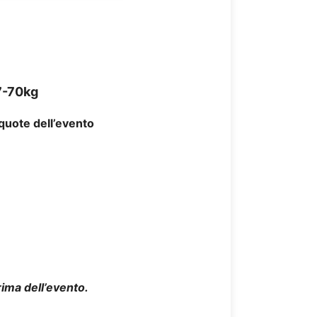
7-70kg
 quote dell’evento
ima dell’evento.