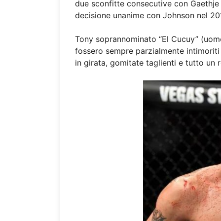
due sconfitte consecutive con Gaethje e
decisione unanime con Johnson nel 20
Tony soprannominato “El Cucuy” (uomo n
fossero sempre parzialmente intimoriti
in girata, gomitate taglienti e tutto un