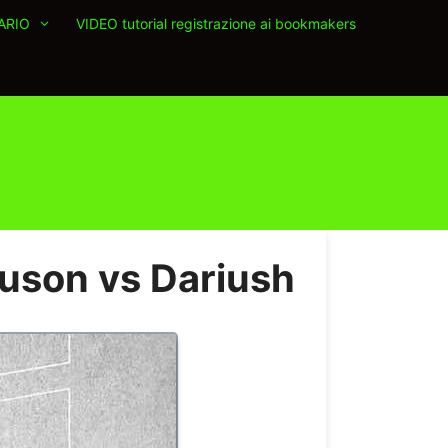
ARIO
VIDEO tutorial registrazione ai bookmakers
uson vs Dariush