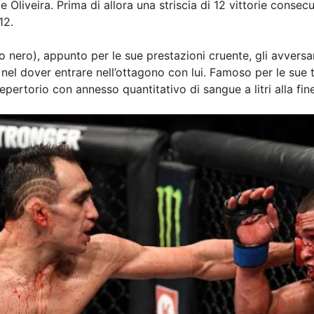
 Oliveira. Prima di allora una striscia di 12 vittorie consec
12.
ero), appunto per le sue prestazioni cruente, gli avversari
 nel dover entrare nell’ottagono con lui. Famoso per le sue 
 repertorio con annesso quantitativo di sangue a litri alla fi