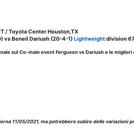
ET
/
Toyota Center Houston,TX
) vs Beneil Dariush (20-4-1)
Lightweight
division 6
ionale sul Co-main event Ferguson vs Dariush
e le migliori
ierna 11/05/2021, ma potrebbero subire delle variazioni pr