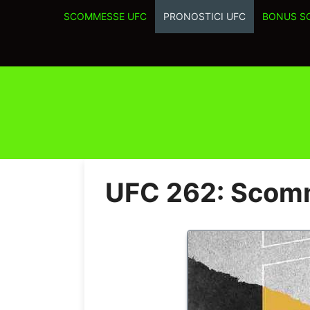
Vai
SCOMMESSE UFC
PRONOSTICI UFC
BONUS S
al
contenuto
UFC 262: Scomm