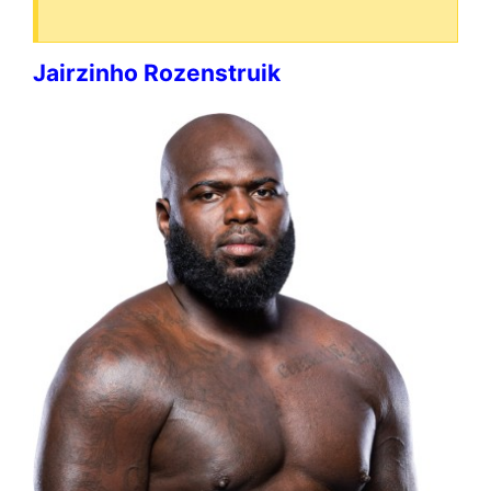
Jairzinho Rozenstruik