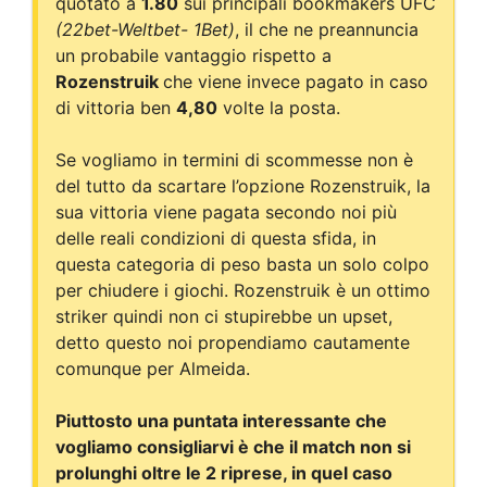
quotato a
1.80
sui principali bookmakers UFC
(22bet-Weltbet- 1Bet)
, il che ne preannuncia
un probabile vantaggio rispetto a
Rozenstruik
che viene invece pagato in caso
di vittoria ben
4,80
volte la posta.
Se vogliamo in termini di scommesse non è
del tutto da scartare l’opzione Rozenstruik, la
sua vittoria viene pagata secondo noi più
delle reali condizioni di questa sfida, in
questa categoria di peso basta un solo colpo
per chiudere i giochi. Rozenstruik è un ottimo
striker quindi non ci stupirebbe un upset,
detto questo noi propendiamo cautamente
comunque per Almeida.
Piuttosto una puntata interessante che
vogliamo consigliarvi è che il match non si
prolunghi oltre le 2 riprese, in quel caso