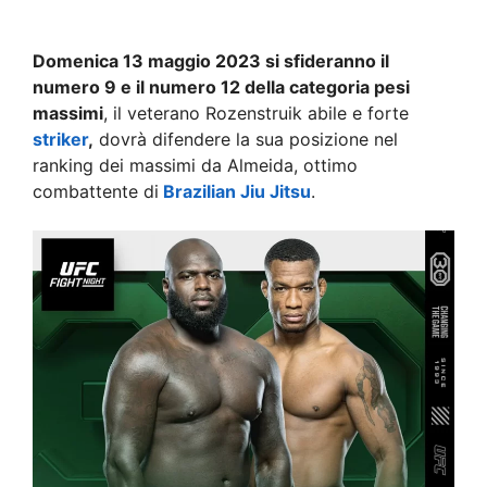
Domenica 13 maggio 2023 si sfideranno il
numero 9 e il numero 12 della categoria pesi
massimi
, il veterano Rozenstruik abile e forte
striker
,
dovrà difendere la sua posizione nel
ranking dei massimi da Almeida, ottimo
combattente di
Brazilian Jiu Jitsu
.