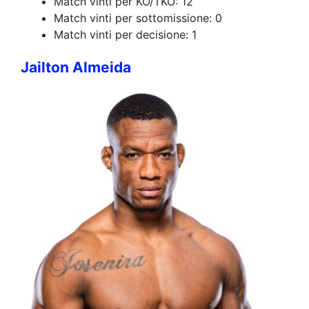
Match vinti per KO/TKO: 12
Match vinti per sottomissione: 0
Match vinti per decisione: 1
Jailton Almeida