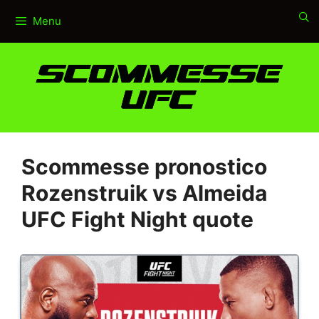
Vai
Menu
al
contenuto
Scommesse pronostico
Rozenstruik vs Almeida
UFC Fight Night quote