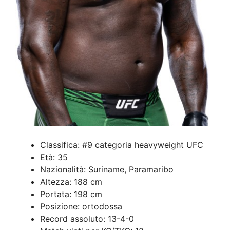
Classifica: #9 categoria heavyweight UFC
Età: 35
Nazionalità: Suriname, Paramaribo
Altezza: 188 cm
Portata: 198 cm
Posizione: ortodossa
Record assoluto: 13-4-0