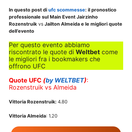
In questo post di
ufc scommesse
: il pronostico
professionale sul Main Event
Jairzinho
Rozenstruik
vs
Jailton Almeida
e le migliori quote
dell’evento
Per questo evento abbiamo
riscontrato le quote di
Weltbet
come
le migliori fra i bookmakers che
offrono UFC
Quote UFC
(
by WELTBET
)
:
Rozenstruik vs Almeida
Vittoria
Rozenstruik
:
4.80
Vittoria
Almeida
: 1.20