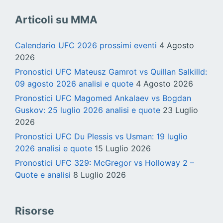
Articoli su MMA
Calendario UFC 2026 prossimi eventi
4 Agosto
2026
Pronostici UFC Mateusz Gamrot vs Quillan Salkilld:
09 agosto 2026 analisi e quote
4 Agosto 2026
Pronostici UFC Magomed Ankalaev vs Bogdan
Guskov: 25 luglio 2026 analisi e quote
23 Luglio
2026
Pronostici UFC Du Plessis vs Usman: 19 luglio
2026 analisi e quote
15 Luglio 2026
Pronostici UFC 329: McGregor vs Holloway 2 –
Quote e analisi
8 Luglio 2026
Risorse