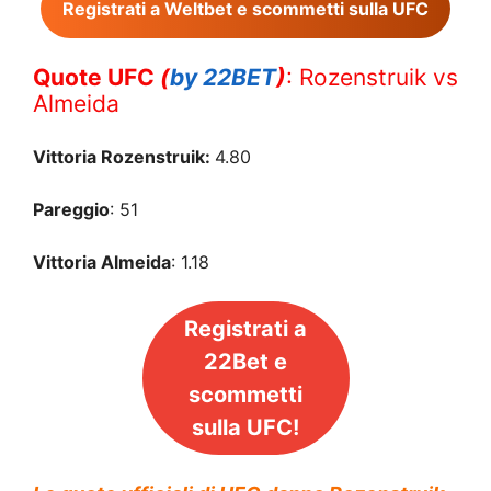
Registrati a Weltbet e scommetti sulla UFC
Quote UFC
(
by 22BET
)
: Rozenstruik vs
Almeida
Vittoria
Rozenstruik
:
4.80
Pareggio
: 51
Vittoria
Almeida
: 1.18
Registrati a
22Bet e
scommetti
sulla UFC!