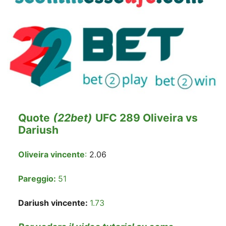
Quote
(22bet)
UFC 289 Oliveira vs
Dariush
Oliveira vincente
:
2.06
Pareggio:
51
Dariush vincente:
1.73