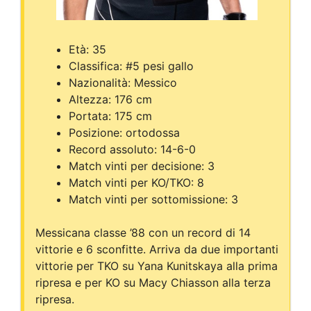
Età: 35
Classifica: #5 pesi gallo
Nazionalità: Messico
Altezza: 176 cm
Portata: 175 cm
Posizione: ortodossa
Record assoluto: 14-6-0
Match vinti per decisione: 3
Match vinti per KO/TKO: 8
Match vinti per sottomissione: 3
Messicana classe ’88 con un record di 14
vittorie e 6 sconfitte. Arriva da due importanti
vittorie per TKO su Yana Kunitskaya alla prima
ripresa e per KO su Macy Chiasson alla terza
ripresa.