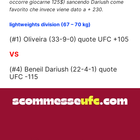
occorre giocarne 125$) sancendo Dariush come
favorito che invece viene dato a + 230.
lightweights division (67 – 70 kg)
(#1) Oliveira (33-9-0)
quote UFC +105
VS
(#4) Beneil Dariush (22-4-1) quote
UFC -115