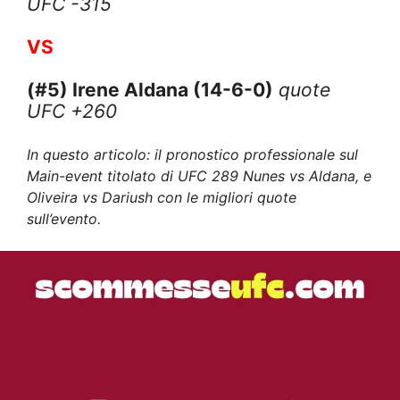
UFC -315
VS
(#5) Irene Aldana (14-6-0)
quote
UFC +260
In questo articolo: il pronostico professionale sul
Main-event titolato di UFC 289 Nunes vs Aldana, e
Oliveira vs Dariush con le migliori quote
sull’evento.