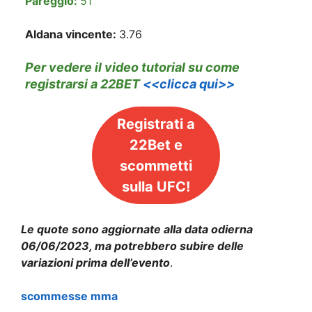
Pareggio:
51
Aldana vincente:
3
.
76
Per vedere il video tutorial su come
registrarsi a 22BET
<<clicca qui>>
Registrati a
22Bet e
scommetti
sulla UFC!
Le quote sono aggiornate alla data odierna
06/06/202
3
, ma potrebbero subire delle
variazioni prima dell’evento
.
scommesse mma