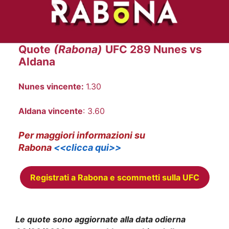
Quote
(Rabona)
UFC 289 Nunes vs
Aldana
Nunes vincente:
1.30
Aldana vincente
: 3.60
Per maggiori informazioni su
Rabona
<<clicca qui>>
Registrati a Rabona e scommetti sulla UFC
Le quote sono aggiornate alla data odierna