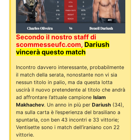
Secondo il nostro staff di
scommesseufc.com,
Dariush
vincerà questo match
Incontro davvero interessante, probabilmente
il match della serata, nonostante non vi sia
nessun titolo in palio, ma da questa lotta
uscirà il nuovo pretendente al titolo che andrà
ad affrontare l’attuale campione
Islam
Makhachev
. Un anno in più per
Dariush
(34),
ma sulla carta è l’esperienza del brasiliano a
spuntarla, con ben 43 incontri e 33 vittorie;
Ventisette sono i match dell’iraniano con 22
vittorie.