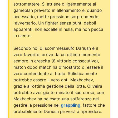
sottomettere. Si attiene diligentemente al
gameplan previsto in allenamento e, quando
necessario, mette pressione sorprendendo
l’avversario. Un fighter senza punti deboli
apparenti, non eccelle in nulla, ma non pecca
in niente.
Secondo noi di scommesseufc Dariush è il
vero favorito, arriva da un ottimo momento
sempre in crescita (8 vittorie consecutive),
match dopo match ha dimostrato di essere il
vero contendente al titolo. Stilisticamente
potrebbe essere il vero anti-Makhachev,
grazie all’ottima gestione della lotta. Oliveira
potrebbe aver già terminato il suo corso, con
Makhachev ha palesato una sofferenza nel
gestire la pressione nel
grappling
, fattore che
probabilmente Dariush proverà a riprendere.