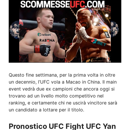
Questo fine settimana, per la prima volta in oltre
un decennio, l’UFC vola a Macao in China. Il main
event vedrà due ex campioni che ancora oggi si
trovano ad un livello molto competitivo nel
ranking, e certamente chi ne uscirà vincitore sarà
un candidato a lottare per il titolo.
Pronostico UFC Fight UFC Yan