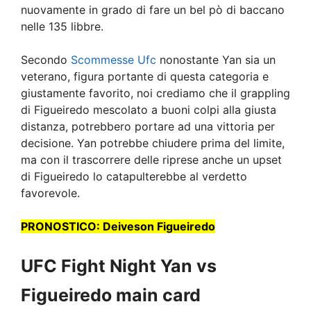
nuovamente in grado di fare un bel pò di baccano
nelle 135 libbre.
Secondo
Scommesse Ufc
nonostante Yan sia un
veterano, figura portante di questa categoria e
giustamente favorito, noi crediamo che il grappling
di Figueiredo mescolato a buoni colpi alla giusta
distanza, potrebbero portare ad una vittoria per
decisione. Yan potrebbe chiudere prima del limite,
ma con il trascorrere delle riprese anche un upset
di Figueiredo lo catapulterebbe al verdetto
favorevole.
PRONOSTICO: Deiveson Figueiredo
UFC Fight Night Yan vs
Figueiredo main card