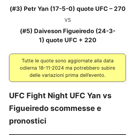
(#3) Petr Yan (17-5-0) quote UFC – 270
VS
(#5) Daiveson Figueiredo (24-3-
1) quote UFC + 220
Tutte le quote sono aggiornate alla data
odierna 18-11-2024 ma potrebbero subire
delle variazioni prima dell’evento.
UFC Fight Night UFC Yan vs
Figueiredo scommesse e
pronostici