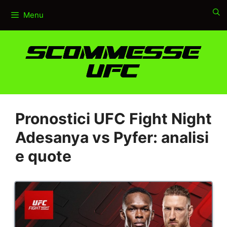
Vai
Menu
al
contenuto
Pronostici UFC Fight Night
Adesanya vs Pyfer: analisi
e quote