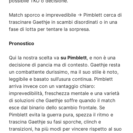
possibile TKO o decisione.
Match sporco e imprevedibile → Pimblett cerca di
trascinare Gaethje in scambi disordinati o in una
fase di lotta per tentare la sorpresa.
Pronostico
Qui la nostra scelta va
su Pimblett
, e non è una
decisione di pancia ma di contesto. Gaethje resta
un combattente durissimo, ma il suo stile è noto,
leggibile e basato sull’usura continua. Pimblett
arriva invece con un vantaggio chiaro:
imprevedibilità, freschezza mentale e una varietà
di soluzioni che Gaethje soffre quando il match
esce dal binario dello scambio frontale. Se
Pimblett evita la guerra pura, spezza il ritmo e
trascina Gaethje su fasi sporche, clinch e
transizioni, ha più modi per vincere rispetto al suo