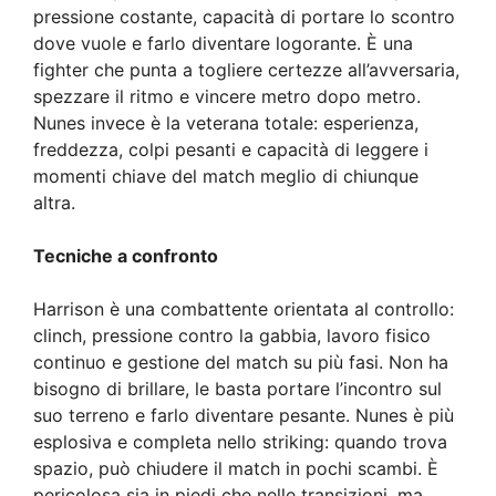
pressione costante, capacità di portare lo scontro
dove vuole e farlo diventare logorante. È una
fighter che punta a togliere certezze all’avversaria,
spezzare il ritmo e vincere metro dopo metro.
Nunes invece è la veterana totale: esperienza,
freddezza, colpi pesanti e capacità di leggere i
momenti chiave del match meglio di chiunque
altra.
Tecniche a confronto
Harrison è una combattente orientata al controllo:
clinch, pressione contro la gabbia, lavoro fisico
continuo e gestione del match su più fasi. Non ha
bisogno di brillare, le basta portare l’incontro sul
suo terreno e farlo diventare pesante. Nunes è più
esplosiva e completa nello striking: quando trova
spazio, può chiudere il match in pochi scambi. È
pericolosa sia in piedi che nelle transizioni, ma