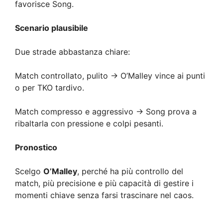
favorisce Song.
Scenario plausibile
Due strade abbastanza chiare:
Match controllato, pulito → O’Malley vince ai punti
o per TKO tardivo.
Match compresso e aggressivo → Song prova a
ribaltarla con pressione e colpi pesanti.
Pronostico
Scelgo
O’Malley
, perché ha più controllo del
match, più precisione e più capacità di gestire i
momenti chiave senza farsi trascinare nel caos.