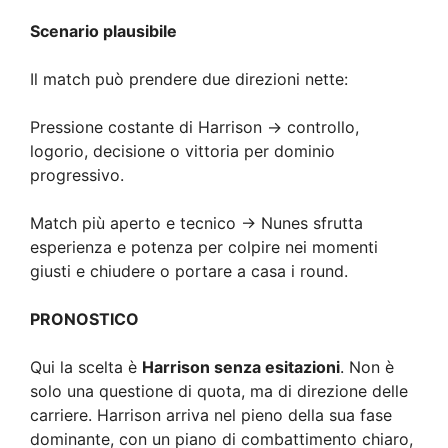
Scenario plausibile
Il match può prendere due direzioni nette:
Pressione costante di Harrison → controllo,
logorio, decisione o vittoria per dominio
progressivo.
Match più aperto e tecnico → Nunes sfrutta
esperienza e potenza per colpire nei momenti
giusti e chiudere o portare a casa i round.
PRONOSTICO
Qui la scelta è
Harrison senza esitazioni
. Non è
solo una questione di quota, ma di direzione delle
carriere. Harrison arriva nel pieno della sua fase
dominante, con un piano di combattimento chiaro,