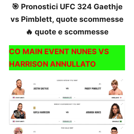
🎯 Pronostici UFC 324 Gaethje
vs Pimblett, quote scommesse
🔥 quote e scommesse
CO MAIN EVENT NUNES VS
HARRISON ANNULLATO