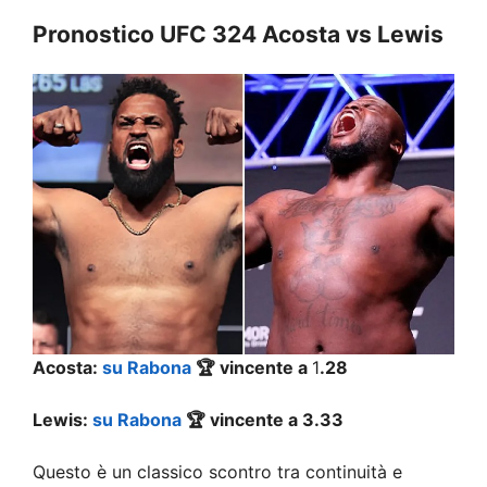
Pronostico UFC 324 Acosta vs Lewis
Acosta:
su Rabona
🏆 vincente a
1
.28
Lewis
:
su Rabona
🏆 vincente a
3.33
Questo è un classico scontro tra continuità e