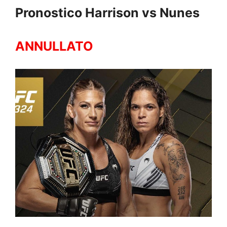
Pronostico
Harrison vs Nunes
ANNULLATO