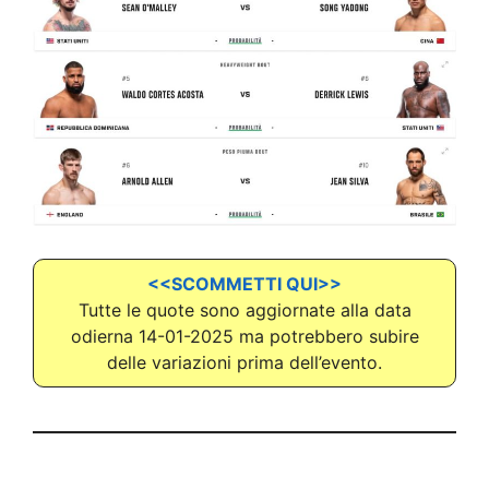
<<SCOMMETTI QUI>>
Tutte le quote sono aggiornate alla data
odierna 14-01-2025 ma potrebbero subire
delle variazioni prima dell’evento.