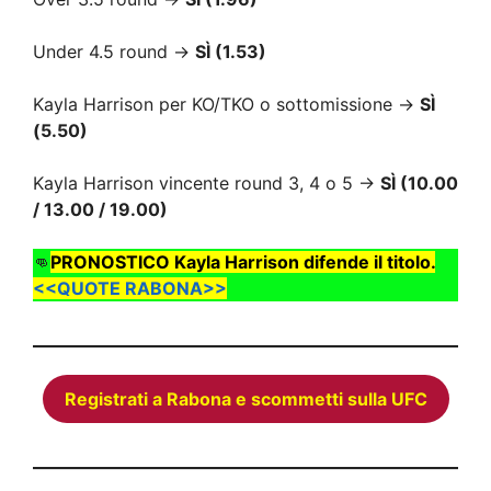
Under 4.5 round →
SÌ (1.53)
Kayla Harrison per KO/TKO o sottomissione →
SÌ
(5.50)
Kayla Harrison vincente round 3, 4 o 5 →
SÌ (10.00
/ 13.00 / 19.00)
👊
PRONOSTICO Kayla Harrison difende il titolo.
<<QUOTE RABONA>>
Registrati a Rabona e scommetti sulla UFC